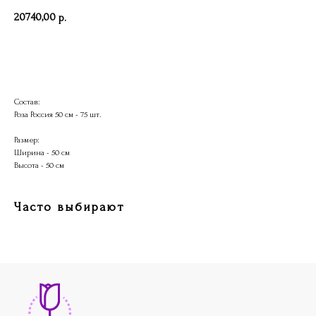
20740,00
р.
В корзину
Состав:
Роза Россия 50 см - 75 шт.
Размер:
Ширина - 50 см
Высота - 50 см
Каталог
Клиентам
Часто выбирают
Все цветы
Доставка и оплата
Розы
Адреса салонов
Монобукеты
Оферта
Сборные букеты
О нас
Контакты