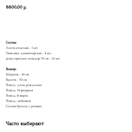
8800,00
р.
В корзину
Состав:
Лента атласная - 1 шт.
Упаковка дизайнерская - 4 шт.
розы красные эквадор 70 см - 25 шт.
Размер:
Ширина - 45 см
Высота - 70 см
Повод: день рождение
Повод: 14 февраля
Повод: 8 марта
Повод: любимой
Каталог
Состав букета: с розами
Клиентам
Все цветы
Доставка и оплата
Часто выбирают
Розы
Адреса салонов