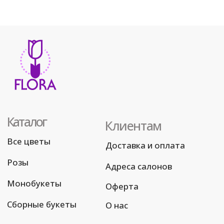
Монобукеты
Оферта
Сборные букеты
О нас
Контакты
+7(912) 044-20-26
flora.ku@mail.ru
Реквизиты
ИП Бадалов Р.Р.
ИНН 661220558492
ОГРНИП 320665800057062
Политика конфиденциальности
© Все права защищены
Разработка сайта