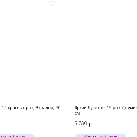
з 15 красных роз, Эквадор, 70
Яркий букет из 19 роз Джумил
см
5 780
.
р.
ить в 1 клик
Купить в 1 клик