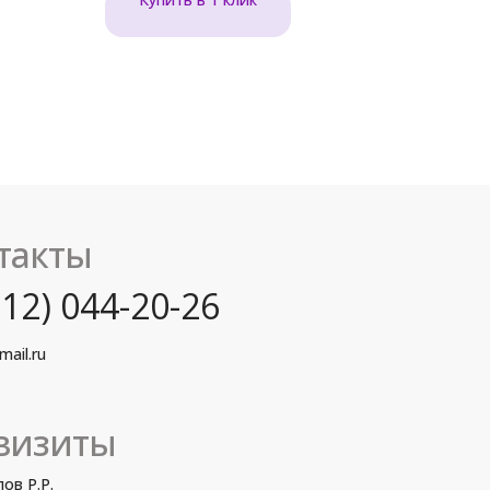
такты
12) 044-20-26
mail.ru
визиты
ов Р.Р.