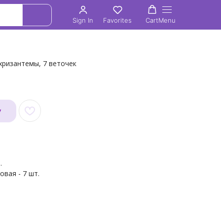
Sign In
Favorites
Cart
Menu
хризантемы, 7 веточек
у
.
вая - 7 шт.