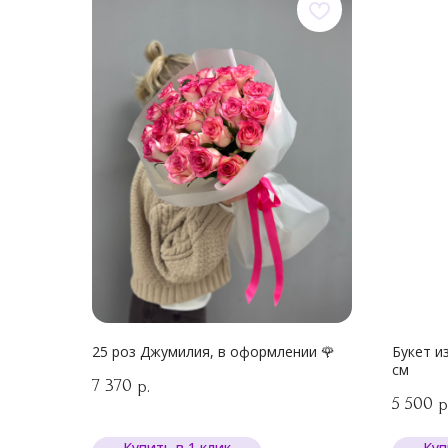
25 роз Джумилия, в оформлении 🌹
Букет и
см
7 370
р.
5 500
р
Купить в 1 клик
Куп