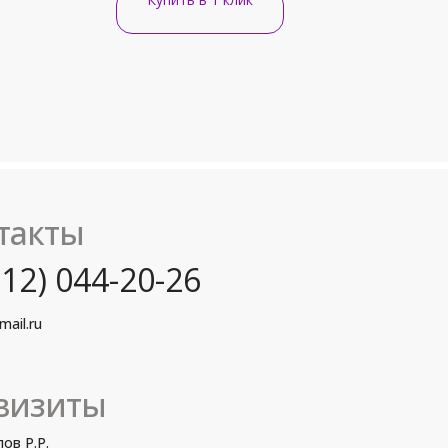
такты
12) 044-20-26
mail.ru
визиты
ов Р.Р.