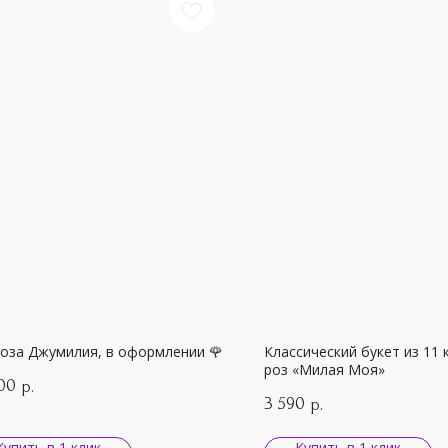
роза Джумилия, в оформлении 🌹
Классический букет из 11 
роз «Милая Моя»
00
р.
3 590
р.
Купить в 1 клик
Купить в 1 клик