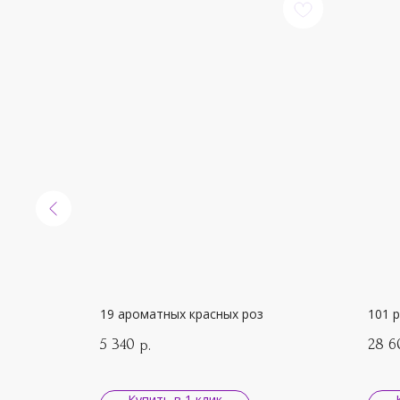
я, под
19 ароматных красных роз
101 
5 340
28 6
р.
Купить в 1 клик