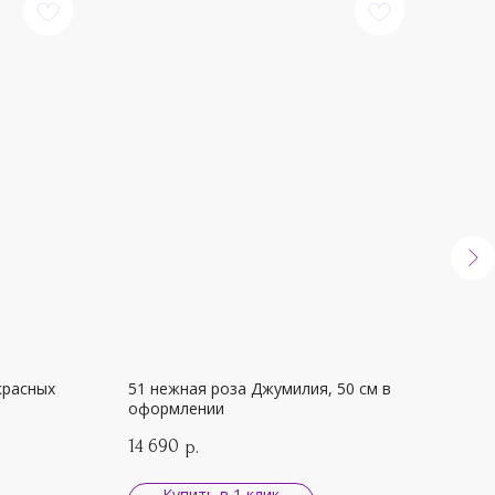
красных
51 нежная роза Джумилия, 50 см в
Буке
оформлении
9 4
14 690
р.
Купить в 1 клик